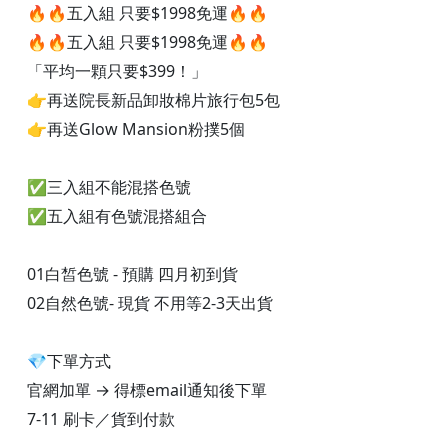
🔥🔥五入組 只要$1998免運🔥🔥
🔥🔥五入組 只要$1998免運🔥🔥
「平均一顆只要$399！」
👉再送院長新品卸妝棉片旅行包5包
👉再送Glow Mansion粉撲5個
✅三入組不能混搭色號
✅五入組有色號混搭組合
01白皙色號 - 預購 四月初到貨
02自然色號- 現貨 不用等2-3天出貨
💎下單方式
官網加單 → 得標email通知後下單
7-11 刷卡／貨到付款