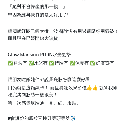
「絕對不會停產的那一顆。」
‼️‼️因為經典款真的是太好用了‼️‼️
韓國網紅圈已經大推一波 都說沒有用過這麼好用氣墊！
而且現在已經開始大缺貨
Glow Mansion PDRN水光氣墊
✅遮瑕有 ✅水光有 ✅持妝有 ✅保養有 ✅好膚質有
跟朋友吃飯她們都說我底妝怎麼這麼好看
用的就是這顆氣墊！ 而且持妝效果超強👍👍 就算我剛
吃完烤肉妝感一樣很美！
第一次感覺底妝薄、亮、細、服貼。
#會讓你的底妝直接升等頭等艙✈️