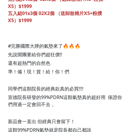
X5）$1999
五入組01x3個 02X2個 （送卸妝棉片X5+粉撲
X5）$1999
#完勝國際大牌的氣墊來了🔥🔥🔥
先說開團要給你們超狂價‼️
還有超熱門的自然色
準！備！現！貨！給！你！們
同學們這顆院長的經典款真的必買‼️‼️
宣德院長研發的99%PDRN這顆氣墊真的超好用 保證你
們用過一定會回不去 。
新品會一直出 但經典只會留下！
這顆99%PDRN氣墊就是院長都自己都說