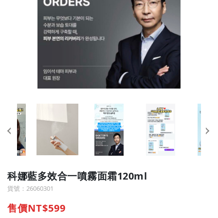
科娜藍多效合一噴霧面霜120ml
貨號：26060301
售價NT$599