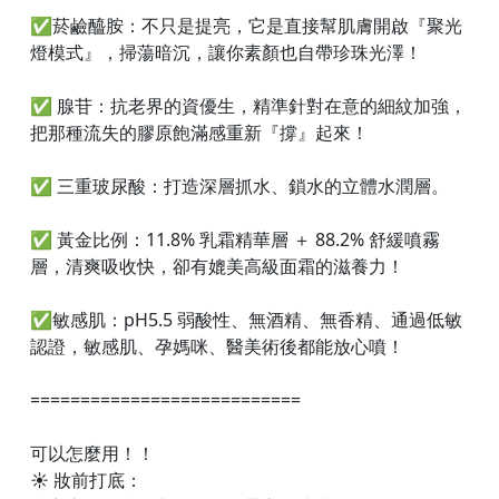
✅菸鹼醯胺：不只是提亮，它是直接幫肌膚開啟『聚光
燈模式』，掃蕩暗沉，讓你素顏也自帶珍珠光澤！
✅ 腺苷：抗老界的資優生，精準針對在意的細紋加強，
把那種流失的膠原飽滿感重新『撐』起來！
✅ 三重玻尿酸：打造深層抓水、鎖水的立體水潤層。
✅ 黃金比例：11.8% 乳霜精華層 ＋ 88.2% 舒緩噴霧
層，清爽吸收快，卻有媲美高級面霜的滋養力！
✅敏感肌：pH5.5 弱酸性、無酒精、無香精、通過低敏
認證，敏感肌、孕媽咪、醫美術後都能放心噴！
===========================
可以怎麼用！！
☀️ 妝前打底：