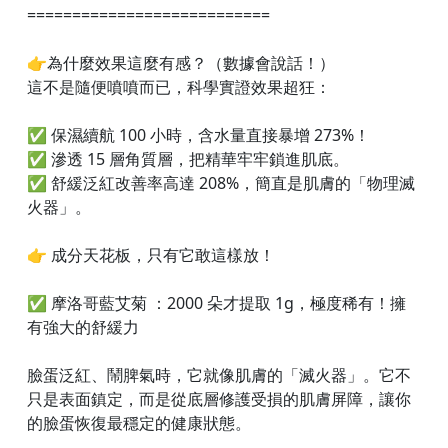
===========================
👉為什麼效果這麼有感？（數據會說話！）
這不是隨便噴噴而已，科學實證效果超狂：
✅ 保濕續航 100 小時，含水量直接暴增 273%！
✅ 滲透 15 層角質層，把精華牢牢鎖進肌底。
✅ 舒緩泛紅改善率高達 208%，簡直是肌膚的「物理滅
火器」。
👉 成分天花板，只有它敢這樣放！
✅ 摩洛哥藍艾菊 ：2000 朵才提取 1g，極度稀有！擁
有強大的舒緩力
臉蛋泛紅、鬧脾氣時，它就像肌膚的「滅火器」。它不
只是表面鎮定，而是從底層修護受損的肌膚屏障，讓你
的臉蛋恢復最穩定的健康狀態。