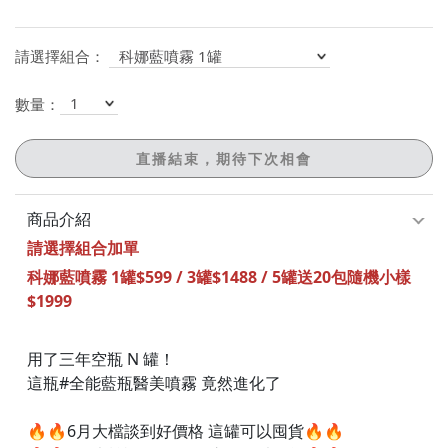
請選擇組合：
數量：
商品介紹
請選擇組合加單
科娜藍噴霧 1罐$599 / 3罐$1488 / 5罐送20包隨機小樣
$1999
用了三年空瓶 N 罐！
這瓶#全能藍瓶醫美噴霧 竟然進化了
🔥🔥6月大檔談到好價格 這罐可以囤貨🔥🔥