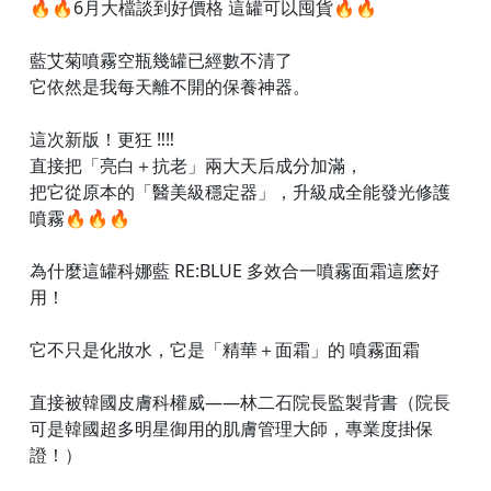
🔥🔥6月大檔談到好價格 這罐可以囤貨🔥🔥
藍艾菊噴霧空瓶幾罐已經數不清了
它依然是我每天離不開的保養神器。
這次新版！更狂 ‼️‼️
直接把「亮白＋抗老」兩大天后成分加滿，
把它從原本的「醫美級穩定器」，升級成全能發光修護
噴霧🔥🔥🔥
為什麼這罐科娜藍 RE:BLUE 多效合一噴霧面霜這麽好
用！
它不只是化妝水，它是「精華＋面霜」的 噴霧面霜
直接被韓國皮膚科權威——林二石院長監製背書（院長
可是韓國超多明星御用的肌膚管理大師，專業度掛保
證！）