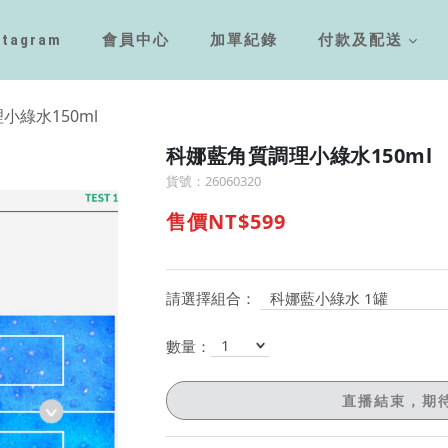
stagram
會員中心
加單紀錄
付款及配送
小綠水150ml
科娜藍角質調理小綠水150ml
貨號：26060320
售價NT$599
請選擇組合：
數量：