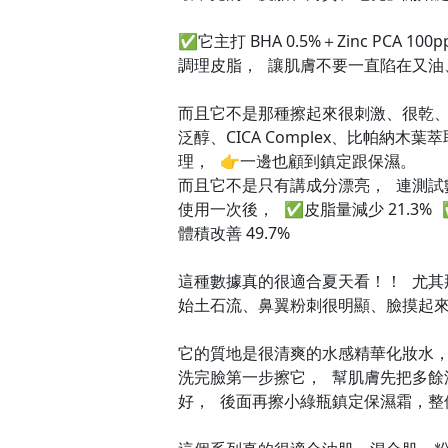
✅它主打 BHA 0.5%＋Zinc PCA 
調理皮脂， 讓肌膚不要一直陷在又油
而且它不是那種擦起來很刺激、很乾、
泛醇、CICA Complex、比帕納木
理， 👉一邊也顧到鎮定跟保濕。
而且它不是只有講成分漂亮， 連測試
使用一次後， ✅皮脂量減少 21.3% 
體積改善 49.7%
這種數據真的很適合夏天看！！ 尤其
始土石流、鼻翼粉刺很明顯、臉摸起
它的質地是很清爽的水感精華化妝水
洗完臉第一步擦它， 幫肌膚先把多餘
好， 後面再擦小綠瓶鎮定保濕霜，整