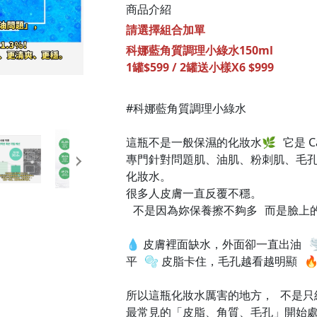
商品介紹
請選擇組合加單
科娜藍角質調理小綠水150ml
1罐$599 / 2罐送小樣X6 $999
#科娜藍角質調理小綠水
這瓶不是一般保濕的化妝水🌿 它是 Caren
專門針對問題肌、油肌、粉刺肌、毛
化妝水。
很多人皮膚一直反覆不穩。
不是因為妳保養擦不夠多 而是臉上
💧 皮膚裡面缺水，外面卻一直出油 
平 🫧 皮脂卡住，毛孔越看越明顯 
所以這瓶化妝水厲害的地方， 不是只
最常見的「皮脂、角質、毛孔」開始