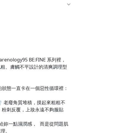
ology95 BE:FINE 系列裡，
孔粗、膚觸不平設計的清爽調理型
的狀態一直卡在一個惡性循環裡：
️ 老廢角質堆積，摸起來粗粗不
🔥 粉刺反覆，上妝永遠不夠服貼
給妳一點濕潤感， 而是從問題肌
處理。