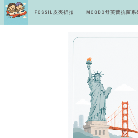
FOSSIL皮夾折扣
MOODO舒芙蕾抗菌系